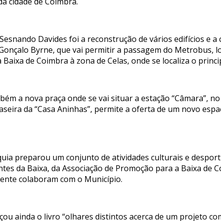
da cidade de Coimbra.
Sesnando Davides foi a reconstrução de vários edifícios e a
o Gonçalo Byrne, que vai permitir a passagem do Metrobus, l
a Baixa de Coimbra à zona de Celas, onde se localiza o princ
mbém a nova praça onde se vai situar a estação “Câmara”, n
raseira da “Casa Aninhas”, permite a oferta de um novo esp
rquia preparou um conjunto de atividades culturais e despor
ntes da Baixa, da Associação de Promoção para a Baixa de 
mente colaboram com o Município.
ou ainda o livro “olhares distintos acerca de um projeto