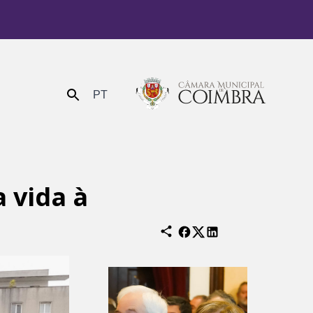
PT
Enviar
 vida à