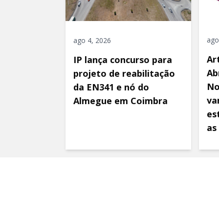
ago
ago 4, 2026
Ar
IP lança concurso para
Ab
projeto de reabilitação
No
da EN341 e nó do
va
Almegue em Coimbra
es
as