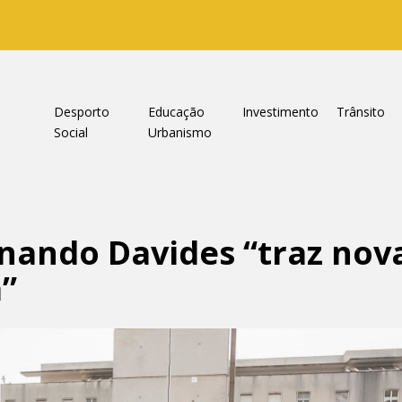
a
Desporto
Educação
Investimento
Trânsito
Social
Urbanismo
ando Davides “traz nova
”