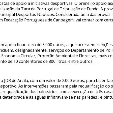
as de apoio a iniciativas desportivas. O primeiro apoio asc
alização da Taça de Portugal de Tripulação de Fundo. A prova 
 Municipal Desportos Náuticos. Considerada uma das prova
om Federação Portuguesa de Canoagem, vai contar com cerca 
um apoio financeiro de 5.000 euros, a que acrescem isençõe
e incluem, designadamente, serviços do Departamento de Pol
Economia Circular, Proteção Ambiental e Florestas, mais co
nto de 10 contentores de 800 litros, entre outros.
 JDR de Arzila, com um valor de 2.000 euros, para fazer fac
esportivo. As intervenções passaram pela requalificação do
 a requalificação dos balneários, com a execução de três cas
va deteriorada e as águas infiltravam-se nas paredes); e pint