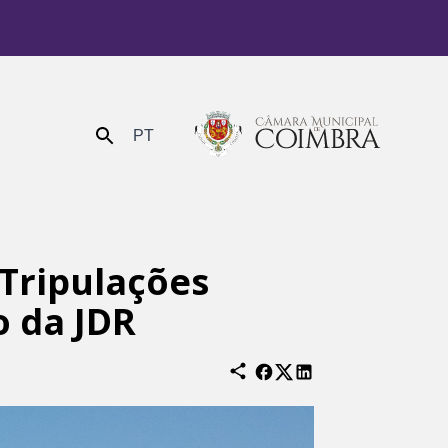
PT
Enviar
Tripulações
o da JDR