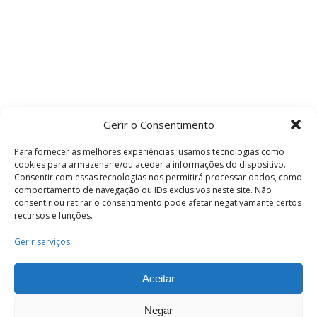
Gerir o Consentimento
Para fornecer as melhores experiências, usamos tecnologias como
cookies para armazenar e/ou aceder a informações do dispositivo.
Consentir com essas tecnologias nos permitirá processar dados, como
comportamento de navegação ou IDs exclusivos neste site. Não
consentir ou retirar o consentimento pode afetar negativamante certos
recursos e funções.
Termos e Condições
Gerir serviços
Aceitar
© 2026 . Câmara Municipal de Coimbra . Todos
os direitos reservados.
Negar