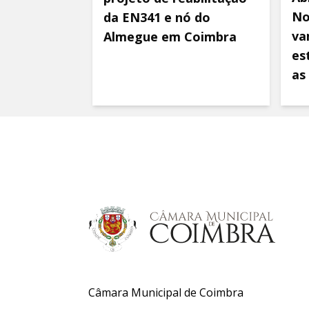
No
da EN341 e nó do
va
Almegue em Coimbra
es
as
Câmara Municipal de Coimbra