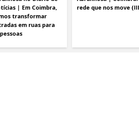
tícias | Em Coimbra,
rede que nos move (III
mos transformar
tradas em ruas para
 pessoas