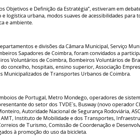
s Objetivos e Definição da Estratégia”, estiveram em deba
 e logística urbana, modos suaves de acessibilidades para 
ica e ambiente.
epartamentos e divisões da Câmara Municipal, Serviço Muni
mbeiros Sapadores de Coimbra, foram convidados a particip
ros Voluntários de Coimbra, Bombeiros Voluntários de Bras
s do concelho, hospitais, ensino superior, Associação Empre
os Municipalizados de Transportes Urbanos de Coimbra.
omboios de Portugal, Metro Mondego, operadores de sistem
epresentante do setor dos TVDE´s, Busway (novo operador C
 Monteiro, Autoridade Nacional de Segurança Rodoviária, A
 AMT, Instituto de Mobilidade e dos Transportes, Infraestr
 Correios de Turismo, Comissão de Coordenação e Desenvol
gados à promoção do uso da bicicleta.