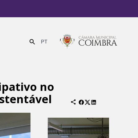
PT
Enviar
ipativo no
stentável