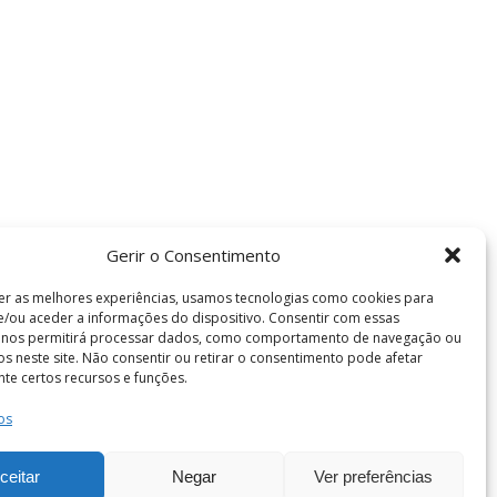
Gerir o Consentimento
er as melhores experiências, usamos tecnologias como cookies para
/ou aceder a informações do dispositivo. Consentir com essas
s nos permitirá processar dados, como comportamento de navegação ou
vos neste site. Não consentir ou retirar o consentimento pode afetar
te certos recursos e funções.
os
Termos e Condições
de Coimbra . Todos os direitos reservados.
ceitar
Negar
Ver preferências