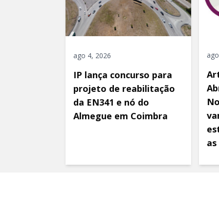
ago
ago 4, 2026
Ar
IP lança concurso para
Ab
projeto de reabilitação
No
da EN341 e nó do
va
Almegue em Coimbra
es
as