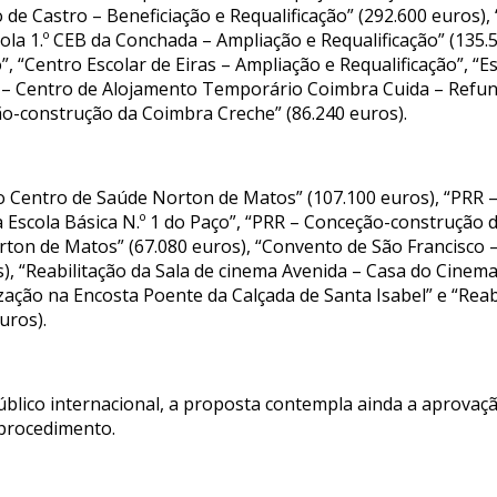
o de Castro – Beneficiação e Requalificação” (292.600 euros),
scola 1.º CEB da Conchada – Ampliação e Requalificação” (135.
o”, “Centro Escolar de Eiras – Ampliação e Requalificação”, “
RR – Centro de Alojamento Temporário Coimbra Cuida – Refunc
ão-construção da Coimbra Creche” (86.240 euros).
 do Centro de Saúde Norton de Matos” (107.100 euros), “PR
 Escola Básica N.º 1 do Paço”, “PRR – Conceção-construção 
rton de Matos” (67.080 euros), “Convento de São Francisco 
s), “Reabilitação da Sala de cinema Avenida – Casa do Cinem
zação na Encosta Poente da Calçada de Santa Isabel” e “Reab
uros).
blico internacional, a proposta contempla ainda a aprovaçã
 procedimento.