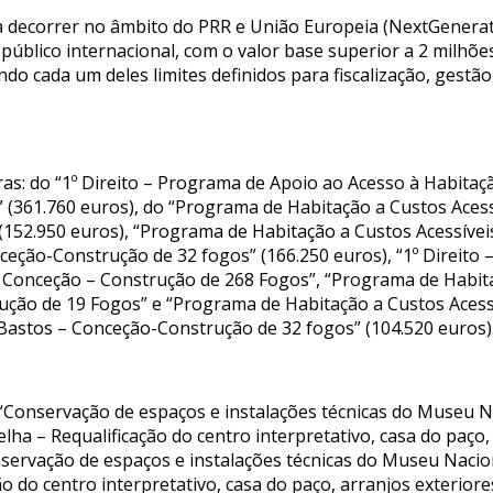
a decorrer no âmbito do PRR e União Europeia (NextGenerati
úblico internacional, com o valor base superior a 2 milhõe
endo cada um deles limites definidos para fiscalização, gest
as: do “1º Direito – Programa de Apoio ao Acesso à Habitaçã
 (361.760 euros), do “Programa de Habitação a Custos Aces
152.950 euros), “Programa de Habitação a Custos Acessívei
eção-Construção de 32 fogos” (166.250 euros), “1º Direito
– Conceção – Construção de 268 Fogos”, “Programa de Habita
ção de 19 Fogos” e “Programa de Habitação a Custos Acess
Bastos – Conceção-Construção de 32 fogos” (104.520 euros)
 “Conservação de espaços e instalações técnicas do Museu 
lha – Requalificação do centro interpretativo, casa do paço,
nservação de espaços e instalações técnicas do Museu Naci
ão do centro interpretativo, casa do paço, arranjos exterio