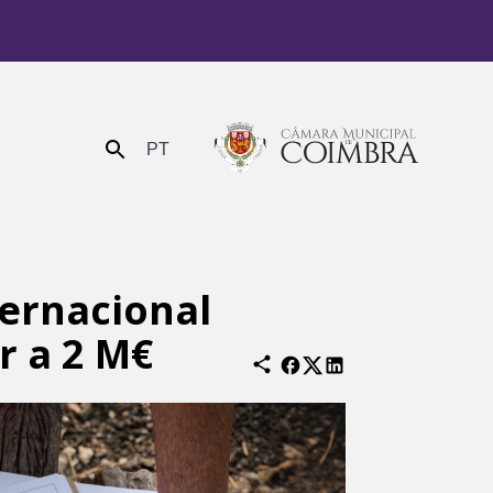
PT
Enviar
ternacional
r a 2 M€