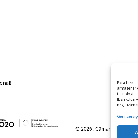
onal)
Para fornec
armazenar e
tecnologia
IDs exclusi
negativaman
Gerir serviç
© 2026 . Câmara Municipal 
A