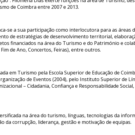
ção”. Filomena Dias exerce funções na área de Turismo, de
smo de Coimbra entre 2007 e 2013.
aca-se a sua participação como interlocutora para as áreas 
o de estratégias de desenvolvimento territorial, elaboraç
os financiados na área do Turismo e do Património e cola
 Fim de Ano, Concertos, Feiras), entre outros.
enciada em Turismo pela Escola Superior de Educação de Coim
anização de Eventos (2004), pelo Instituto Superior de Lí
zacional – Cidadania, Confiança e Responsabilidade Social,
ersificada na área do turismo, línguas, tecnologias da info
o da corrupção, liderança, gestão e motivação de equipas.