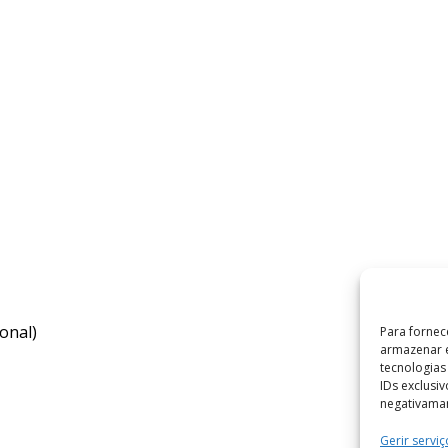
onal)
Para fornec
armazenar e
tecnologia
IDs exclusi
negativaman
Gerir serviç