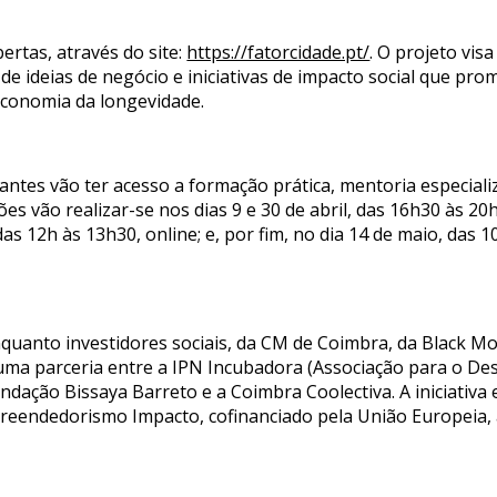
bertas, através do site:
https://fatorcidade.pt/
. O projeto vis
de ideias de negócio e iniciativas de impacto social que 
economia da longevidade.
pantes vão ter acesso a formação prática, mentoria especial
ões vão realizar-se nos dias 9 e 30 de abril, das 16h30 às 20
 das 12h às 13h30, online; e, por fim, no dia 14 de maio, das
nquanto investidores sociais, da CM de Coimbra, da Black Mo
ma parceria entre a IPN Incubadora (Associação para o Des
undação Bissaya Barreto e a Coimbra Coolectiva. A iniciativ
preendedorismo Impacto, cofinanciado pela União Europeia, 