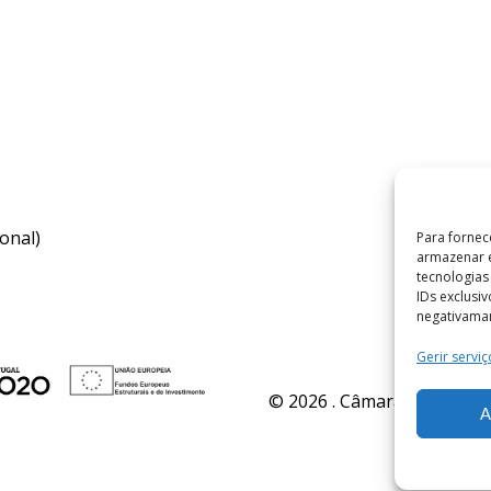
onal)
Para fornec
armazenar e
tecnologia
IDs exclusi
negativaman
Gerir serviç
© 2026 . Câmara Municipal 
A