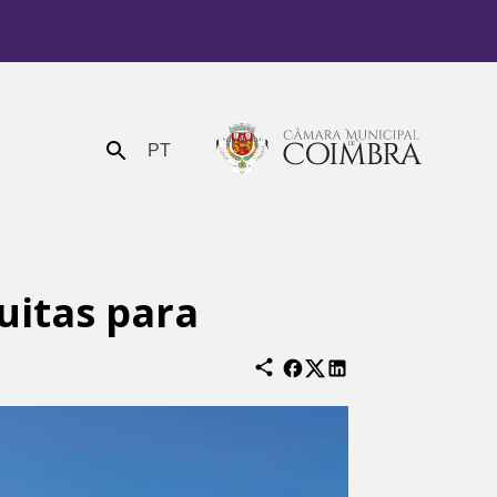
PT
Enviar
itas para