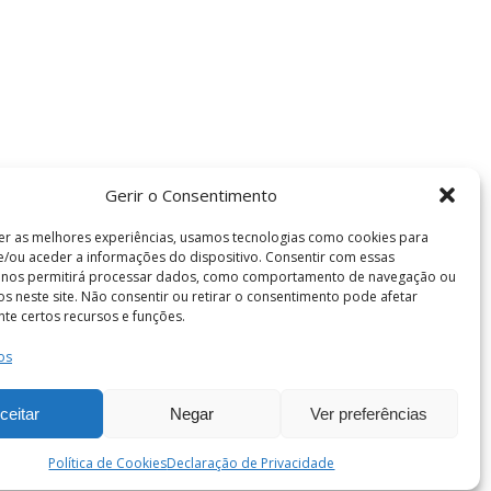
Gerir o Consentimento
er as melhores experiências, usamos tecnologias como cookies para
/ou aceder a informações do dispositivo. Consentir com essas
s nos permitirá processar dados, como comportamento de navegação ou
vos neste site. Não consentir ou retirar o consentimento pode afetar
te certos recursos e funções.
os
Termos e Condições
de Coimbra . Todos os direitos reservados.
ceitar
Negar
Ver preferências
Política de Cookies
Declaração de Privacidade