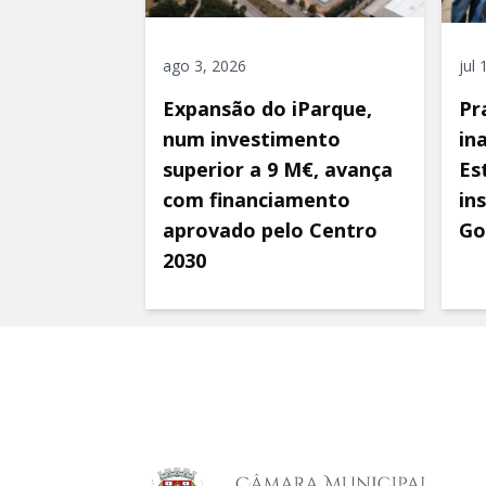
ago 3, 2026
jul
Expansão do iParque,
Pr
num investimento
in
superior a 9 M€, avança
Es
com financiamento
in
aprovado pelo Centro
Go
2030