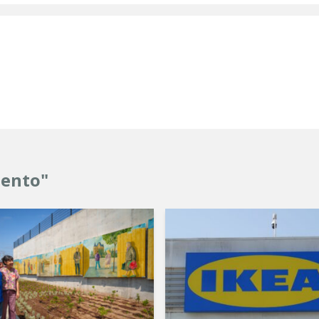
mento"