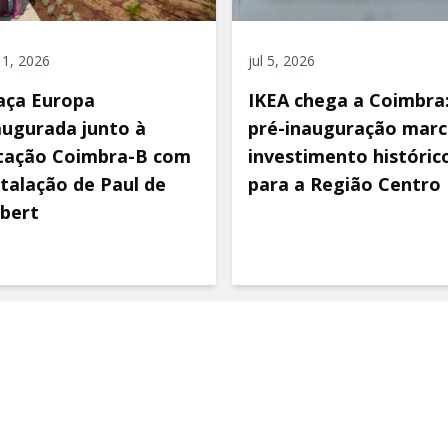
 11, 2026
jul 5, 2026
aça Europa
IKEA chega a Coimbra
augurada junto à
pré-inauguração marc
tação Coimbra-B com
investimento históric
stalação de Paul de
para a Região Centro
bert