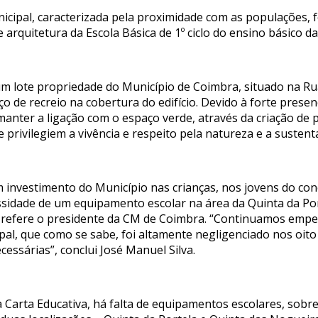
nicipal, caracterizada pela proximidade com as populações, 
 arquitetura da Escola Básica de 1º ciclo do ensino básico da
num lote propriedade do Município de Coimbra, situado na Ru
paço de recreio na cobertura do edifício. Devido à forte pre
manter a ligação com o espaço verde, através da criação de p
 privilegiem a vivência e respeito pela natureza e a sustent
 investimento do Município nas crianças, nos jovens do con
essidade de um equipamento escolar na área da Quinta da Por
”, refere o presidente da CM de Coimbra. “Continuamos em
ipal, que como se sabe, foi altamente negligenciado nos oit
essárias”, conclui José Manuel Silva.
 Carta Educativa, há falta de equipamentos escolares, sobr