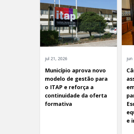
jul 21, 2026
jun
Município aprova novo
Câ
modelo de gestão para
as
o ITAP e reforça a
em
continuidade da oferta
pa
formativa
Es
eq
e 