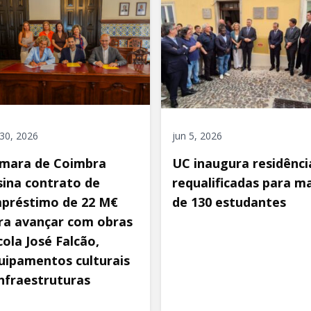
 30, 2026
jun 5, 2026
mara de Coimbra
UC inaugura residênci
sina contrato de
requalificadas para ma
préstimo de 22 M€
de 130 estudantes
ra avançar com obras
cola José Falcão,
uipamentos culturais
infraestruturas