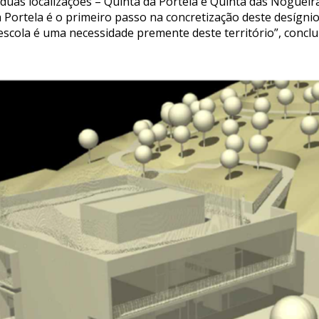
 duas localizações – Quinta da Portela e Quinta das Nogueir
 Portela é o primeiro passo na concretização deste desígnio
 escola é uma necessidade premente deste território”, conclu