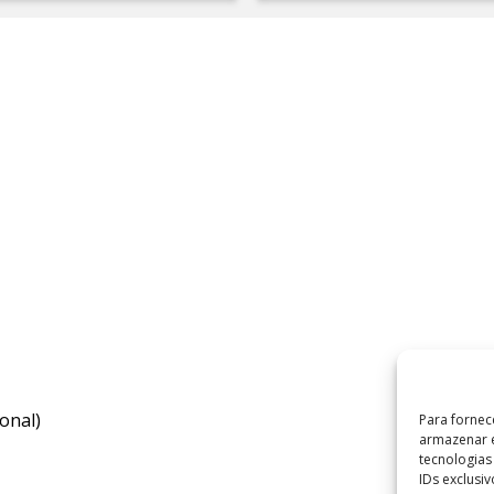
onal)
Para fornec
armazenar e
tecnologia
IDs exclusi