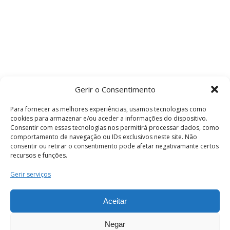
Gerir o Consentimento
Para fornecer as melhores experiências, usamos tecnologias como
cookies para armazenar e/ou aceder a informações do dispositivo.
Consentir com essas tecnologias nos permitirá processar dados, como
comportamento de navegação ou IDs exclusivos neste site. Não
consentir ou retirar o consentimento pode afetar negativamante certos
recursos e funções.
Termos e Condições
Gerir serviços
Aceitar
© 2026 . Câmara Municipal de Coimbra . Todos
os direitos reservados.
Negar