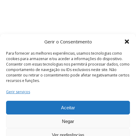
Gerir o Consentimento
Para fornecer as melhores experiências, usamos tecnologias como
cookies para armazenar e/ou aceder a informações do dispositivo.
Consentir com essas tecnologias nos permitirá processar dados, como
comportamento de navegação ou IDs exclusivos neste site. Não
consentir ou retirar o consentimento pode afetar negativamante certos
recursos e funções.
Termos e Condições
Gerir serviços
Aceitar
© 2026 . Câmara Municipal de Coimbra . Todos
os direitos reservados.
Negar
Ver preferências