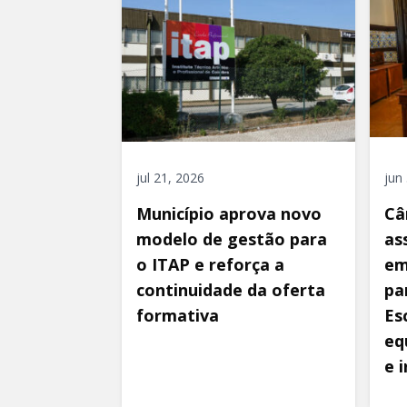
jul 21, 2026
jun
Município aprova novo
Câ
modelo de gestão para
as
o ITAP e reforça a
em
continuidade da oferta
pa
formativa
Es
eq
e 