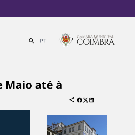
PT
Enviar
e Maio até à