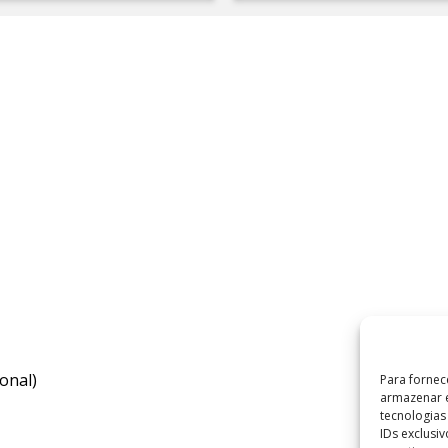
onal)
Para fornec
armazenar e
tecnologia
IDs exclusi