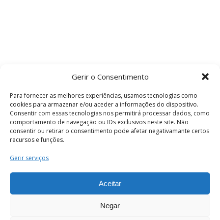
Gerir o Consentimento
Para fornecer as melhores experiências, usamos tecnologias como
cookies para armazenar e/ou aceder a informações do dispositivo.
Consentir com essas tecnologias nos permitirá processar dados, como
comportamento de navegação ou IDs exclusivos neste site. Não
consentir ou retirar o consentimento pode afetar negativamante certos
recursos e funções.
Termos e Condições
Gerir serviços
Aceitar
© 2026 . Câmara Municipal de Coimbra . Todos
os direitos reservados.
Negar