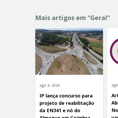
Mais artigos em "Geral"
ago
ago 4, 2026
Ar
IP lança concurso para
Ab
projeto de reabilitação
No
da EN341 e nó do
va
Almegue em Coimbra