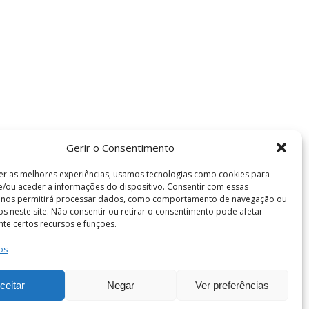
Gerir o Consentimento
er as melhores experiências, usamos tecnologias como cookies para
/ou aceder a informações do dispositivo. Consentir com essas
s nos permitirá processar dados, como comportamento de navegação ou
vos neste site. Não consentir ou retirar o consentimento pode afetar
te certos recursos e funções.
os
Termos e Condições
de Coimbra . Todos os direitos reservados.
ceitar
Negar
Ver preferências