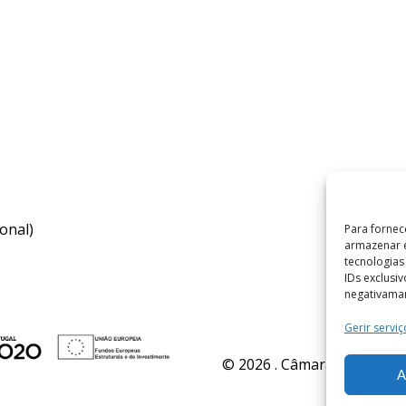
onal)
Para fornec
armazenar e
tecnologia
IDs exclusi
negativaman
Gerir serviç
© 2026 . Câmara Municipal 
A