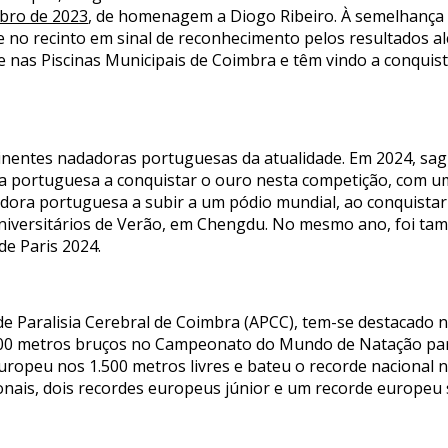
bro de 2023
, de homenagem a Diogo Ribeiro. À semelhança 
te no recinto em sinal de reconhecimento pelos resultados a
as Piscinas Municipais de Coimbra e têm vindo a conquist
inentes nadadoras portuguesas da atualidade. Em 2024, sa
a portuguesa a conquistar o ouro nesta competição, com um
adora portuguesa a subir a um pódio mundial, ao conquistar
niversitários de Verão, em Chengdu. No mesmo ano, foi tam
de Paris 2024.
 de Paralisia Cerebral de Coimbra (APCC), tem-se destacado 
200 metros bruços no Campeonato do Mundo de Natação pa
ropeu nos 1.500 metros livres e bateu o recorde nacional n
ionais, dois recordes europeus júnior e um recorde europeu 