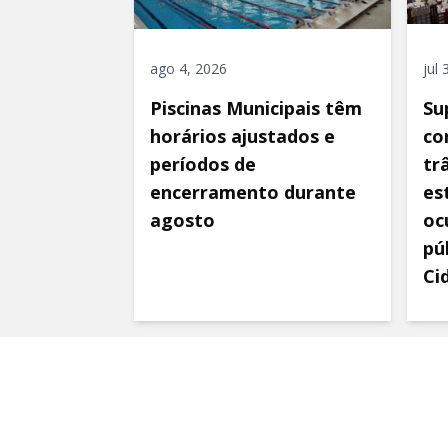
ago 4, 2026
jul
Piscinas Municipais têm
Su
horários ajustados e
co
períodos de
tr
encerramento durante
es
agosto
oc
pú
Ci