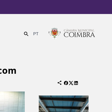
PT
Enviar
 com