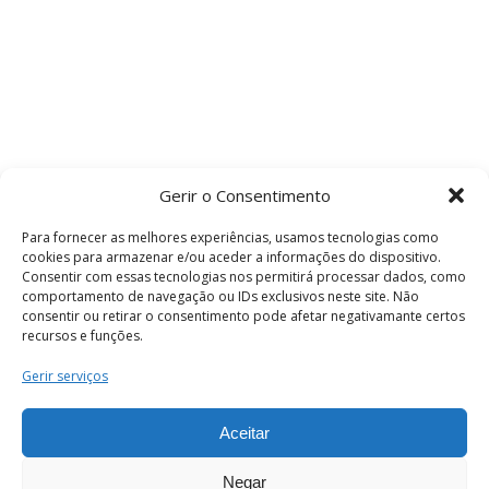
Gerir o Consentimento
Para fornecer as melhores experiências, usamos tecnologias como
cookies para armazenar e/ou aceder a informações do dispositivo.
Consentir com essas tecnologias nos permitirá processar dados, como
comportamento de navegação ou IDs exclusivos neste site. Não
consentir ou retirar o consentimento pode afetar negativamante certos
recursos e funções.
Termos e Condições
Gerir serviços
Aceitar
© 2026 . Câmara Municipal de Coimbra . Todos
os direitos reservados.
Negar