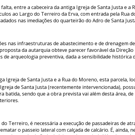
lta, entre a cabeceira da antiga Igreja de Santa Justa e a 
ículos ao Largo do Terreiro da Erva, com entrada pela Rua d
dados nas imediações do quarteirão do Adro de Santa Jus
ões nas infraestruturas de abastecimento e de drenagem d
 proposta da autarquia obteve parecer favorável da Direção
s de arqueologia preventiva, dada a sensibilidade histórica 
a Igreja de Santa Justa e a Rua do Moreno, esta parcela, loc
Igreja de Santa Justa (recentemente intervencionada), pos
rra batida, sendo que a obra prevista vai além desta área, 
eriores.
do Terreiro, é necessária a execução de passadeiras de atr
ematar o passeio lateral com calçada de calcário. É, ainda, n