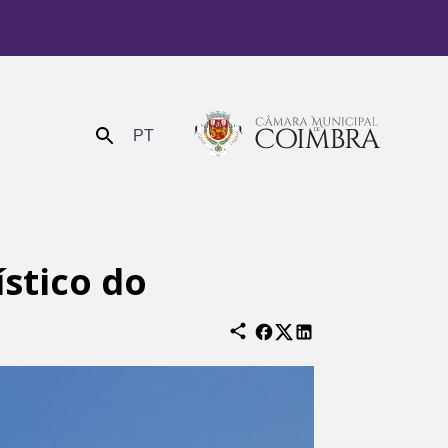
PT
Enviar
stico do