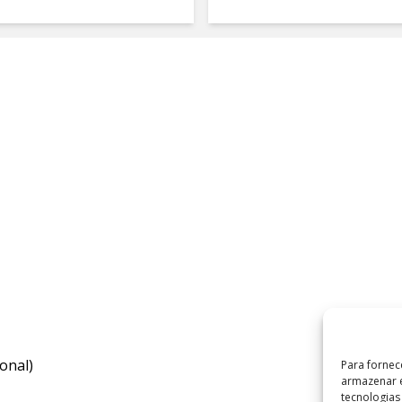
onal)
Para fornec
armazenar e
tecnologia