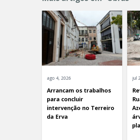
ago 4, 2026
jul
Arrancam os trabalhos
Re
para concluir
Ru
intervenção no Terreiro
Az
da Erva
ár
pl