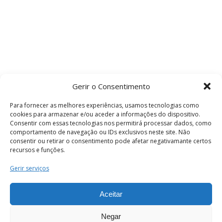
Gerir o Consentimento
Para fornecer as melhores experiências, usamos tecnologias como
cookies para armazenar e/ou aceder a informações do dispositivo.
Consentir com essas tecnologias nos permitirá processar dados, como
comportamento de navegação ou IDs exclusivos neste site. Não
consentir ou retirar o consentimento pode afetar negativamante certos
recursos e funções.
Termos e Condições
Gerir serviços
Aceitar
© 2026 . Câmara Municipal de Coimbra . Todos
os direitos reservados.
Negar