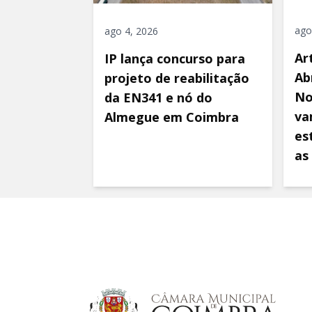
ago
ago 4, 2026
Ar
IP lança concurso para
Ab
projeto de reabilitação
No
da EN341 e nó do
va
Almegue em Coimbra
es
as