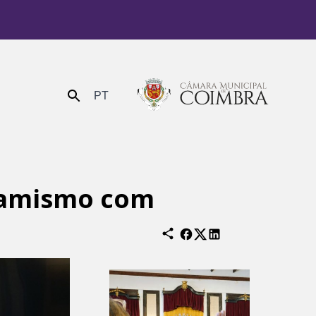
PT
Enviar
inamismo com