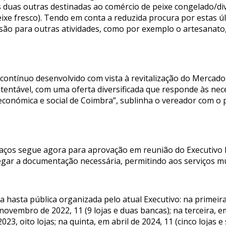
 duas outras destinadas ao comércio de peixe congelado/di
eixe fresco). Tendo em conta a reduzida procura por estas ú
rsão para outras atividades, como por exemplo o artesanato
contínuo desenvolvido com vista à revitalização do Mercado
ustentável, com uma oferta diversificada que responde às ne
económica e social de Coimbra”, sublinha o vereador com o
aços segue agora para aprovação em reunião do Executivo M
gar a documentação necessária, permitindo aos serviços muni
ma hasta pública organizada pelo atual Executivo: na primei
novembro de 2022, 11 (9 lojas e duas bancas); na terceira, em
3, oito lojas; na quinta, em abril de 2024, 11 (cinco lojas 