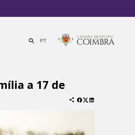
PT
Enviar
ília a 17 de