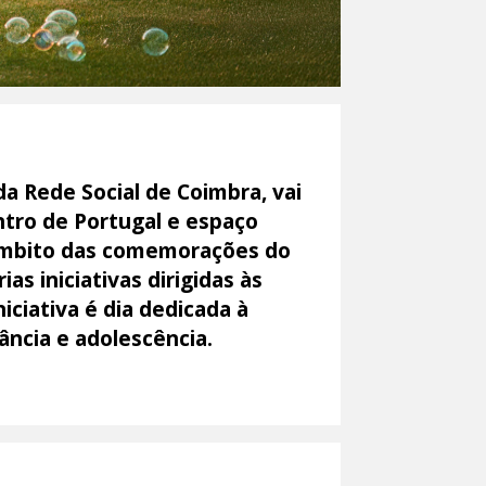
a Rede Social de Coimbra, vai
entro de Portugal e espaço
o âmbito das comemorações do
as iniciativas dirigidas às
niciativa é dia dedicada à
ância e adolescência.