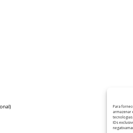
onal)
Para fornec
armazenar e
tecnologia
IDs exclusi
negativaman