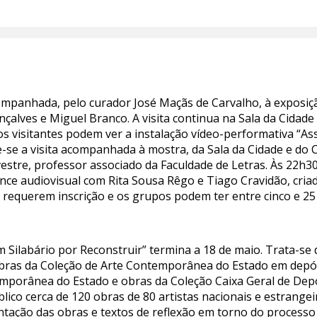
companhada, pelo curador José Maçãs de Carvalho, à exposiçã
nçalves e Miguel Branco. A visita continua na Sala da Cidad
 os visitantes podem ver a instalação vídeo-performativa “Assi
te-se a visita acompanhada à mostra, da Sala da Cidade e do
stre, professor associado da Faculdade de Letras. Às 22h30,
nce audiovisual com Rita Sousa Rêgo e Tiago Cravidão, criad
ão requerem inscrição e os grupos podem ter entre cinco e 25
 Silabário por Reconstruir” termina a 18 de maio. Trata-se 
obras da Coleção de Arte Contemporânea do Estado em depós
mporânea do Estado e obras da Coleção Caixa Geral de Depó
ico cerca de 120 obras de 80 artistas nacionais e estrangei
ação das obras e textos de reflexão em torno do processo c