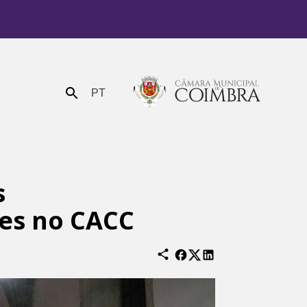
PT
Enviar
s
es no CACC