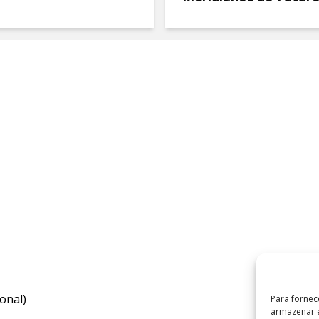
onal)
Para fornec
armazenar e