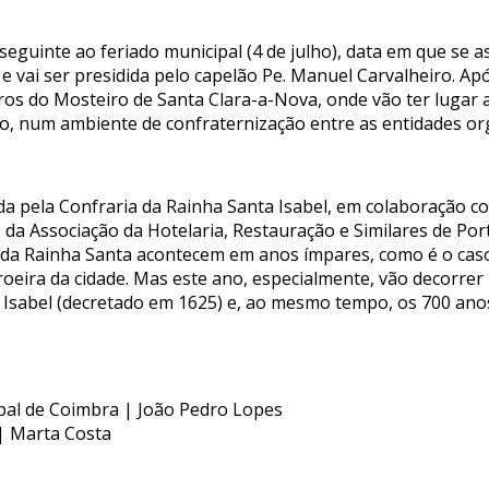
eguinte ao feriado municipal (4 de julho), data em que se a
0, e vai ser presidida pelo capelão Pe. Manuel Carvalheiro. Ap
os do Mosteiro de Santa Clara-a-Nova, onde vão ter lugar as
to, num ambiente de confraternização entre as entidades org
ida pela Confraria da Rainha Santa Isabel, em colaboração 
da Associação da Hotelaria, Restauração e Similares de Port
a Rainha Santa acontecem em anos ímpares, como é o caso
eira da cidade. Mas este ano, especialmente, vão decorrer 
 Isabel (decretado em 1625) e, ao mesmo tempo, os 700 ano
ipal de Coimbra | João Pedro Lopes
| Marta Costa