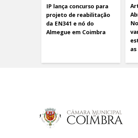
Ar
IP lança concurso para
Ab
projeto de reabilitação
No
da EN341 e nó do
va
Almegue em Coimbra
es
as