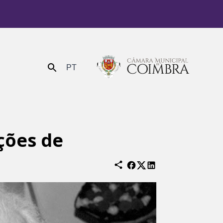
PT
Enviar
ções de