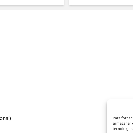
onal)
Para fornec
armazenar e
tecnologia