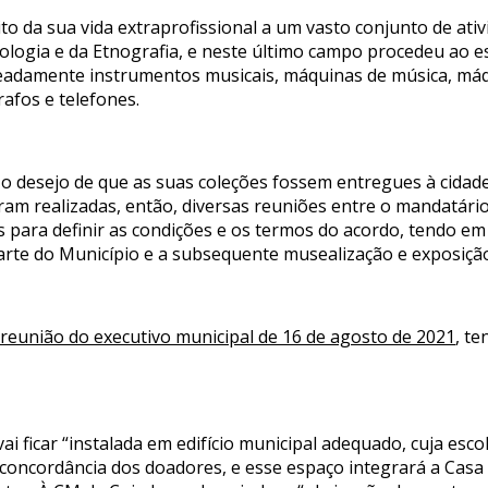
 da sua vida extraprofissional a um vasto conjunto de ativi
ogia e da Etnografia, e neste último campo procedeu ao es
meadamente instrumentos musicais, máquinas de música, máq
rafos e telefones.
 desejo de que as suas coleções fossem entregues à cidade
Foram realizadas, então, diversas reuniões entre o mandatári
s para definir as condições e os termos do acordo, tendo em
parte do Município e a subsequente musealização e exposição
a reunião do executivo municipal de 16 de agosto de 2021
, t
ai ficar “instalada em edifício municipal adequado, cuja esc
oncordância dos doadores, e esse espaço integrará a Casa M