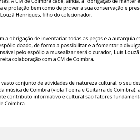
rtes. À CM de Coimbra cabe, ainda, a “obrigação de manter 
a e proteção bem como de prover a sua conservação e pre
 Louzã Henriques, filho do colecionador.
 a obrigação de inventariar todas as peças e a autarquia
spólio doado, de forma a possibilitar e a fomentar a divulg
ponsável pelo espólio a musealizar será o curador, Luís Lo
treita colaboração com a CM de Coimbra.
asto conjunto de atividades de natureza cultural, o seu des
da música de Coimbra (viola Toeira e Guitarra de Coimbra), 
nte contributo informativo e cultural são fatores fundamen
de Coimbra.