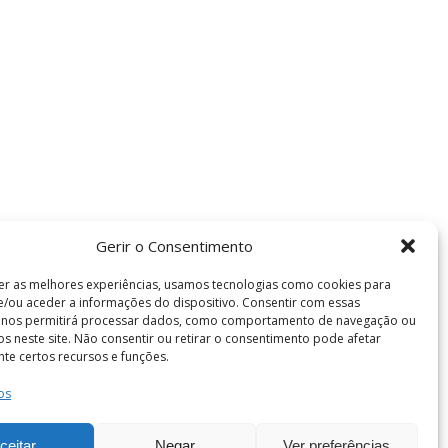
Gerir o Consentimento
er as melhores experiências, usamos tecnologias como cookies para
/ou aceder a informações do dispositivo. Consentir com essas
s nos permitirá processar dados, como comportamento de navegação ou
vos neste site. Não consentir ou retirar o consentimento pode afetar
te certos recursos e funções.
Termos e Condições
os
de Coimbra . Todos os direitos reservados.
ceitar
Negar
Ver preferências