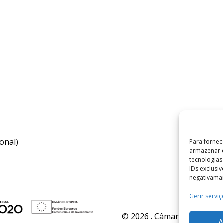
onal)
Para fornec
armazenar e
tecnologia
IDs exclusi
negativaman
Gerir serviç
© 2026 . Câmara Municipal 
A