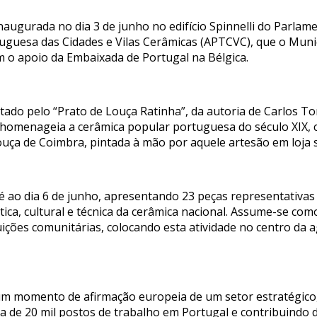
inaugurada no dia 3 de junho no edifício Spinnelli do Parl
rtuguesa das Cidades e Vilas Cerâmicas (APTCVC), que o Muni
 o apoio da Embaixada de Portugal na Bélgica.
tado pelo “Prato de Louça Ratinha”, da autoria de Carlos T
e homenageia a cerâmica popular portuguesa do século XIX,
l louça de Coimbra, pintada à mão por aquele artesão em loja
té ao dia 6 de junho, apresentando 23 peças representativas
ética, cultural e técnica da cerâmica nacional. Assume-se c
uições comunitárias, colocando esta atividade no centro da 
um momento de afirmação europeia de um setor estratégico, 
a de 20 mil postos de trabalho em Portugal e contribuindo d