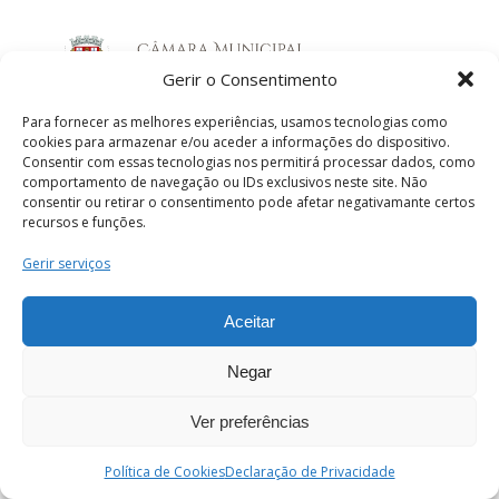
Gerir o Consentimento
Para fornecer as melhores experiências, usamos tecnologias como
cookies para armazenar e/ou aceder a informações do dispositivo.
Câmara Municipal de Coimbra
Consentir com essas tecnologias nos permitirá processar dados, como
comportamento de navegação ou IDs exclusivos neste site. Não
consentir ou retirar o consentimento pode afetar negativamante certos
Praça 8 de Maio - 3000-300, Coimbra
recursos e funções.
geral@cm-coimbra.pt
Gerir serviços
239 857 500
(chamada para a rede fixa
nacional)
Aceitar
Negar
Ver preferências
PT
Enviar
Política de Cookies
Declaração de Privacidade