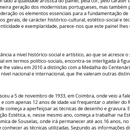
 lado a qualidade artística do painel, pela cor, pelo caráte
meira geração dos modernistas portugueses, mas também pel
sideração os elementos essenciais para a fundamentação de 
erais, de carácter histórico-cultural, estético-social e técni
nticidade e exemplaridade, parece-nos que este painel lhes
ncia a nível histórico-social e artístico, ao que se acresce o
em termos político-sociais, encontra-se interligada à figu
ue lhe valeu em 2010 a distinção com a Medalha do Centenár
ível nacional e internacional, que lhe valeram outras distin
ceu a 5 de novembro de 1933, em Coimbra, onde veio a falece
, e com apenas 12 anos de idade vai frequentar o atelier do
de começa a aperfeiçoar as técnicas de desenho e gravura. 
ção Estética, e, nesse mesmo ano, começa a trabalhar na Est
râmica de Souselas, onde irá permanecer até aos 16 anos, no
e conhecer as técnicas utilizadas. Segundo as informações di