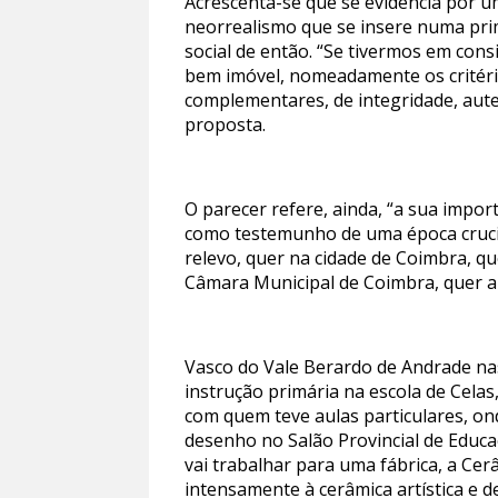
Acrescenta-se que se evidencia por um
neorrealismo que se insere numa pri
social de então. “Se tivermos em con
bem imóvel, nomeadamente os critérios g
complementares, de integridade, aute
proposta.
O parecer refere, ainda, “a sua importâ
como testemunho de uma época crucial 
relevo, quer na cidade de Coimbra, q
Câmara Municipal de Coimbra, quer a n
Vasco do Vale Berardo de Andrade nas
instrução primária na escola de Celas
com quem teve aulas particulares, on
desenho no Salão Provincial de Educa
vai trabalhar para uma fábrica, a Ce
intensamente à cerâmica artística e d