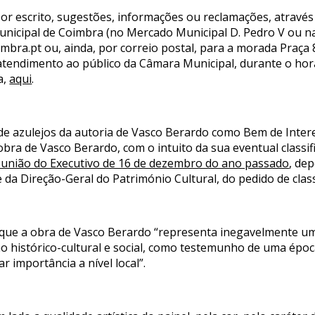
r escrito, sugestões, informações ou reclamações, através
nicipal de Coimbra (no Mercado Municipal D. Pedro V ou na
mbra.pt ou, ainda, por correio postal, para a morada Praça 
atendimento ao público da Câmara Municipal, durante o hor
a,
aqui
.
l de azulejos da autoria de Vasco Berardo como Bem de Inte
obra de Vasco Berardo, com o intuito da sua eventual classi
eunião do Executivo de 16 de dezembro do ano passado
, de
 da Direção-Geral do Património Cultural, do pedido de class
que a obra de Vasco Berardo “representa inegavelmente um v
mo histórico-cultural e social, como testemunho de uma époc
ar importância a nível local”.