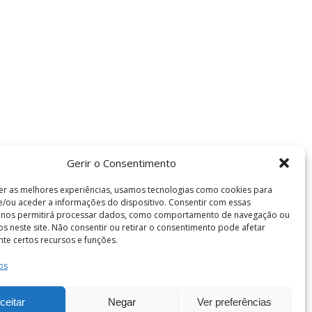
Gerir o Consentimento
er as melhores experiências, usamos tecnologias como cookies para
/ou aceder a informações do dispositivo. Consentir com essas
s nos permitirá processar dados, como comportamento de navegação ou
vos neste site. Não consentir ou retirar o consentimento pode afetar
te certos recursos e funções.
os
Termos e Condições
de Coimbra . Todos os direitos reservados.
ceitar
Negar
Ver preferências