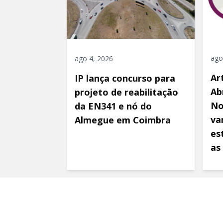
ago
ago 4, 2026
Ar
IP lança concurso para
Ab
projeto de reabilitação
No
da EN341 e nó do
va
Almegue em Coimbra
es
as