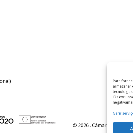
onal)
Para fornec
armazenar e
tecnologia
IDs exclusi
negativaman
Gerir serviç
© 2026 . Câmara Municipal 
A