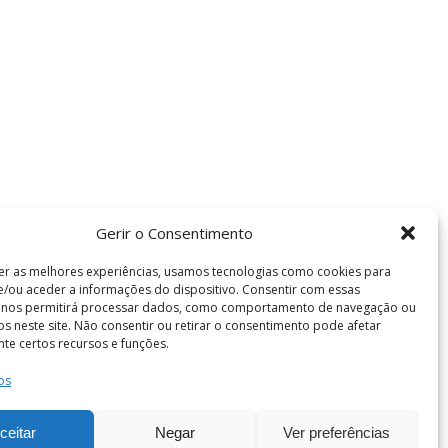
Gerir o Consentimento
er as melhores experiências, usamos tecnologias como cookies para
/ou aceder a informações do dispositivo. Consentir com essas
s nos permitirá processar dados, como comportamento de navegação ou
vos neste site. Não consentir ou retirar o consentimento pode afetar
te certos recursos e funções.
os
Termos e Condições
de Coimbra . Todos os direitos reservados.
ceitar
Negar
Ver preferências