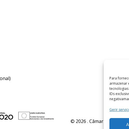
onal)
Para fornec
armazenar e
tecnologia
IDs exclusi
negativaman
Gerir serviç
© 2026 . Câmara Municipal 
A