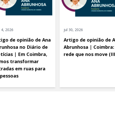
 4, 2026
jul 30, 2026
tigo de opinião de Ana
Artigo de opinião de 
runhosa no Diário de
Abrunhosa | Coimbra:
tícias | Em Coimbra,
rede que nos move (III
mos transformar
tradas em ruas para
 pessoas