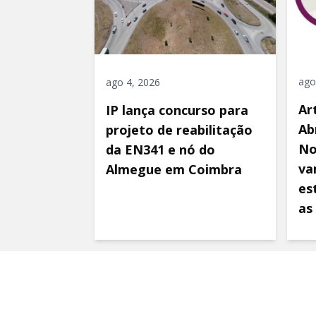
ago
ago 4, 2026
Ar
IP lança concurso para
Ab
projeto de reabilitação
No
da EN341 e nó do
va
Almegue em Coimbra
es
as