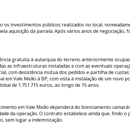
o os investimentos públicos realizados no local, nomeadam
la aquisição da parcela. Após vários anos de negociação, f
dência gratuita à autarquia do terreno anteriormente ocupa
das as infraestruturas instaladas e com as eventuais opera
icial, com desistência mútua dos pedidos e partilha de custas
 em Vale Meão à BP, com vista à instalação de um novo pos
bal de 1.751.715 euros, ao longo de 15 anos.
ecimento em Vale Meão dependerá do licenciamento camarár
dade da operação. O contrato estabelece ainda que, findo o 
o, sem lugar a indemnização.