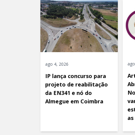
ago
ago 4, 2026
Ar
IP lança concurso para
Ab
projeto de reabilitação
No
da EN341 e nó do
va
Almegue em Coimbra
es
as