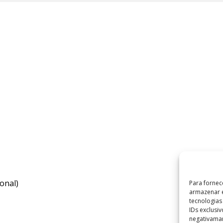
onal)
Para fornec
armazenar e
tecnologia
IDs exclusi
negativaman