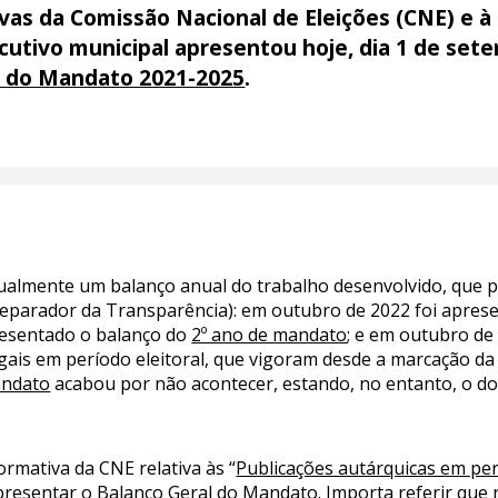
as da Comissão Nacional de Eleições (CNE) e 
utivo municipal apresentou hoje, dia 1 de sete
 do Mandato 2021-2025
.
ualmente um balanço anual do trabalho desenvolvido, que 
 separador da Transparência): em outubro de 2022 foi apre
resentado o balanço do
2º ano de mandato
; e em outubro de
legais em período eleitoral, que vigoram desde a marcação da
andato
acabou por não acontecer, estando, no entanto, o do
rmativa da CNE relativa às “
Publicações autárquicas em per
apresentar o
Balanço Geral do Mandato
. Importa referir que