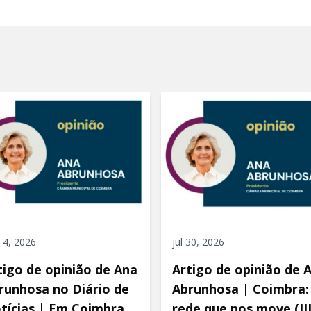
 4, 2026
jul 30, 2026
tigo de opinião de Ana
Artigo de opinião de 
runhosa no Diário de
Abrunhosa | Coimbra:
tícias | Em Coimbra,
rede que nos move (III