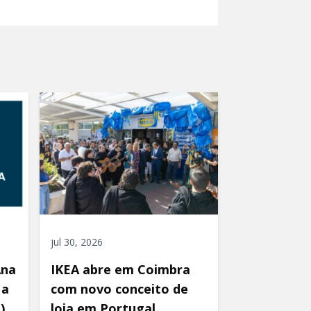
jul 30, 2026
Ana
IKEA abre em Coimbra
 a
com novo conceito de
)
loja em Portugal