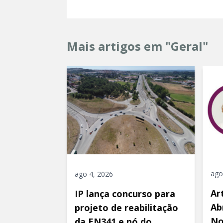
Mais artigos em "Geral"
ago
ago 4, 2026
Ar
IP lança concurso para
Ab
projeto de reabilitação
No
da EN341 e nó do