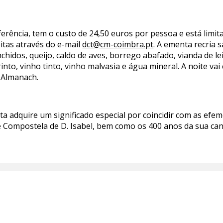
erência, tem o custo de 24,50 euros por pessoa e está limita
itas através do e-mail
dct@cm-coimbra.pt
. A ementa recria 
hidos, queijo, caldo de aves, borrego abafado, vianda de le
into, vinho tinto, vinho malvasia e água mineral. A noite va
 Almanach.
ta adquire um significado especial por coincidir com as efe
e Compostela de D. Isabel, bem como os 400 anos da sua ca