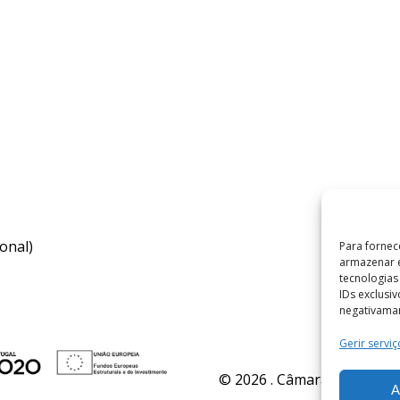
onal)
Para fornec
armazenar e
tecnologia
IDs exclusi
negativaman
Gerir serviç
© 2026 . Câmara Municipal 
A