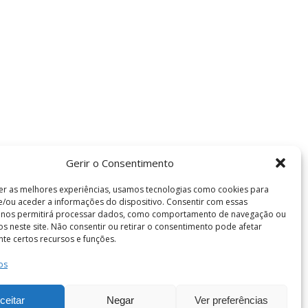
Gerir o Consentimento
er as melhores experiências, usamos tecnologias como cookies para
/ou aceder a informações do dispositivo. Consentir com essas
s nos permitirá processar dados, como comportamento de navegação ou
vos neste site. Não consentir ou retirar o consentimento pode afetar
te certos recursos e funções.
os
Termos e Condições
de Coimbra . Todos os direitos reservados.
ceitar
Negar
Ver preferências