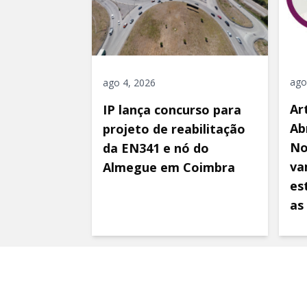
ago
ago 4, 2026
Ar
IP lança concurso para
Ab
projeto de reabilitação
No
da EN341 e nó do
va
Almegue em Coimbra
es
as