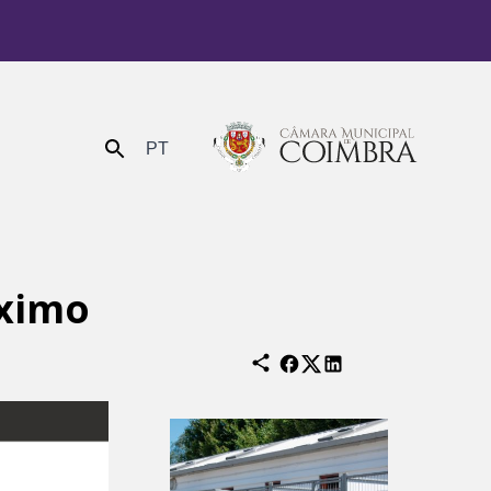
PT
Enviar
óximo