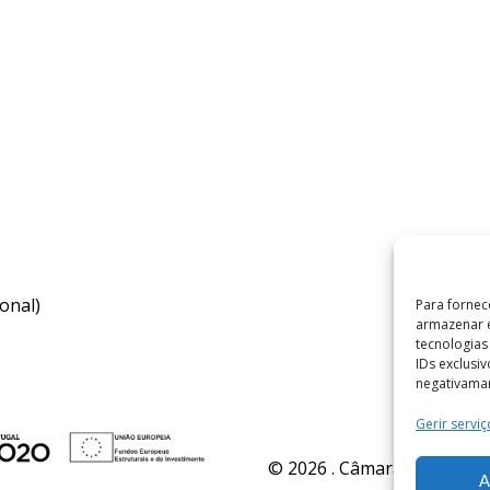
onal)
Para fornec
armazenar e
tecnologia
IDs exclusi
negativaman
Gerir serviç
© 2026 . Câmara Municipal 
A