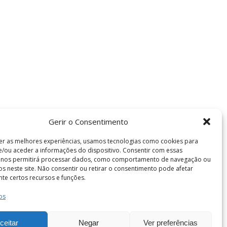
Gerir o Consentimento
er as melhores experiências, usamos tecnologias como cookies para
/ou aceder a informações do dispositivo. Consentir com essas
s nos permitirá processar dados, como comportamento de navegação ou
vos neste site. Não consentir ou retirar o consentimento pode afetar
te certos recursos e funções.
os
Termos e Condições
de Coimbra . Todos os direitos reservados.
ceitar
Negar
Ver preferências