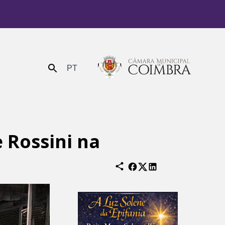
PT
Enviar
 Rossini na