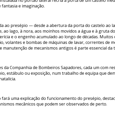
instalada no portão lateral recria a porta de um castelo me
 fantasia e imaginação.
 ao presépio — desde a abertura da porta do castelo ao lagar
te, ao lago, à nora, aos moinhos movidos a água e à gruta
perícia e o engenho acumulado ao longo de décadas. Muitos 
o, volantes e bombas de máquinas de lavar, correntes de mot
 manutenção de mecanismos antigos é parte essencial da t
ões da Companhia de Bombeiros Sapadores, cada um com res
épio, estábulo ou exposição, num trabalho de equipa que de
atalícia.
fará uma explicação do funcionamento do presépio, desta
anismos mecânicos que podem ser observados de perto.