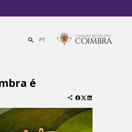
PT
Enviar
imbra é