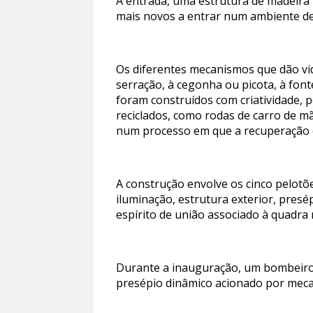
À entrada, uma estrutura de madeira 
mais novos a entrar num ambiente de
Os diferentes mecanismos que dão vida
serração, à cegonha ou picota, à fon
foram construídos com criatividade, 
reciclados, como rodas de carro de mã
num processo em que a recuperação e
A construção envolve os cinco pelot
iluminação, estrutura exterior, pres
espírito de união associado à quadra n
Durante a inauguração, um bombeiro 
presépio dinâmico acionado por mec