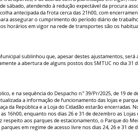
 de sábado, atendendo à redução expectável da procura asso
a recolha antecipada da frota cerca das 21h00, com encerra
ara assegurar o cumprimento do período diário de trabalho
, os horários em vigor na rede de transportes são os habitu
Municipal sublinhou que, apesar destes ajustamentos, ser
amente a abertura de alguns postos dos SMTUC no dia 31 d
ico, e na sequência do Despacho n.º 39/Pr/2025, de 19 de 
tualizada a informação de funcionamento das lojas e parques
raça da República e a Loja do Cidadão estarão encerradas. N
 as 16h00, enquanto nos dias 26 e 31 de dezembro as Loja
z respeito aos parques de estacionamento, o Parque do Me
 parques em regime de acesso livre nos dias 24, 26 e 31 de