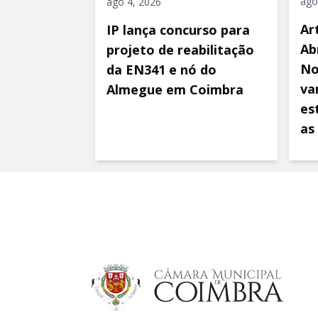
ago
ago 4, 2026
Ar
IP lança concurso para
Ab
projeto de reabilitação
No
da EN341 e nó do
va
Almegue em Coimbra
es
as