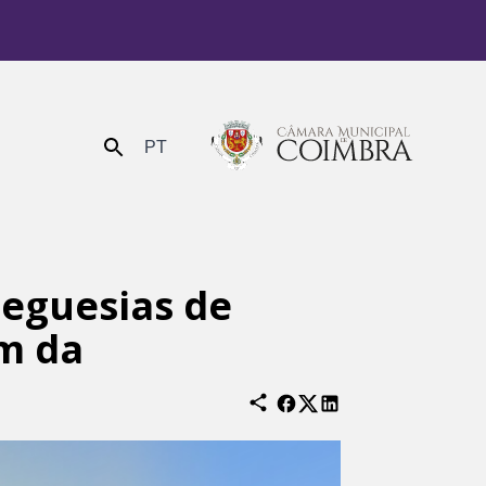
PT
Enviar
reguesias de
m da