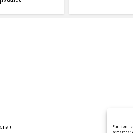
 pessoas
onal)
Para fornec
armazenar e