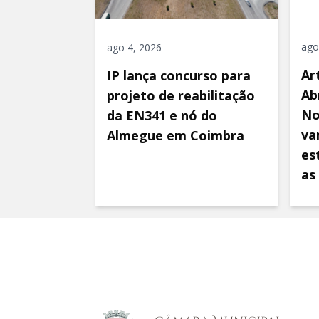
ago
ago 4, 2026
Ar
IP lança concurso para
Ab
projeto de reabilitação
No
da EN341 e nó do
va
Almegue em Coimbra
es
as