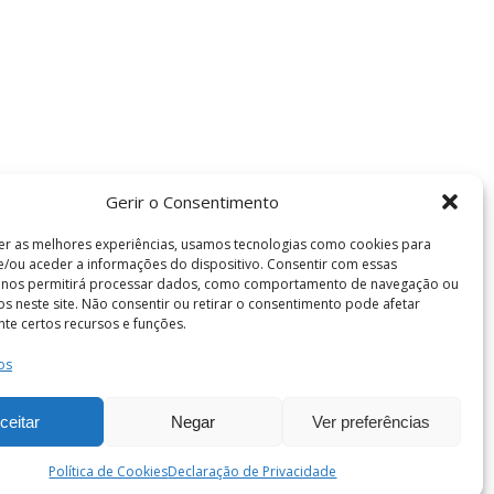
Gerir o Consentimento
er as melhores experiências, usamos tecnologias como cookies para
/ou aceder a informações do dispositivo. Consentir com essas
s nos permitirá processar dados, como comportamento de navegação ou
vos neste site. Não consentir ou retirar o consentimento pode afetar
te certos recursos e funções.
os
Termos e Condições
de Coimbra . Todos os direitos reservados.
ceitar
Negar
Ver preferências
Política de Cookies
Declaração de Privacidade