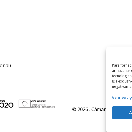
onal)
Para fornec
armazenar e
tecnologia
IDs exclusi
negativaman
Gerir serviç
© 2026 . Câmara Municipal 
A