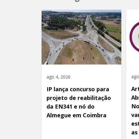
ago
ago 4, 2026
Ar
IP lança concurso para
Ab
projeto de reabilitação
No
da EN341 e nó do
va
Almegue em Coimbra
es
as