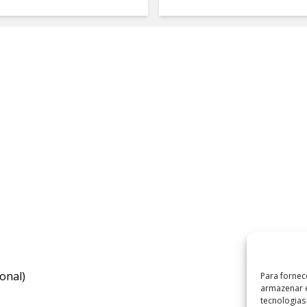
onal)
Para fornec
armazenar e
tecnologia