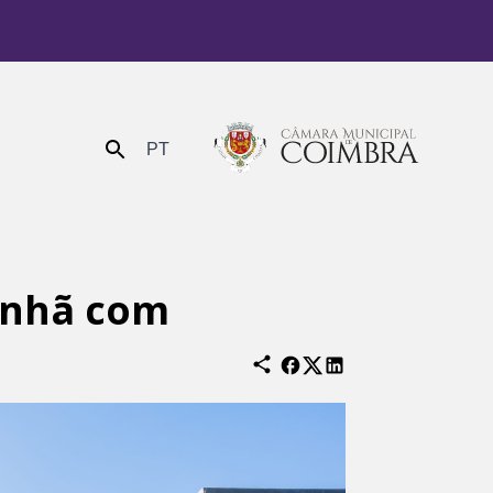
PT
Enviar
anhã com