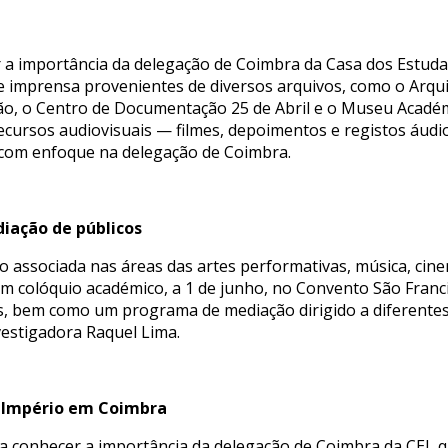
 a importância da delegação de Coimbra da Casa dos Estuda
de imprensa provenientes de diversos arquivos, como o Arqu
o, o Centro de Documentação 25 de Abril e o Museu Académ
, recursos audiovisuais — filmes, depoimentos e registos áu
EI, com enfoque na delegação de Coimbra.
ação de públicos
associada nas áreas das artes performativas, música, cinema
um colóquio académico, a 1 de junho, no Convento São Franci
as, bem como um programa de mediação dirigido a diferente
nvestigadora Raquel Lima.
o Império em Coimbra
a conhecer a importância da delegação de Coimbra da CEI, qu