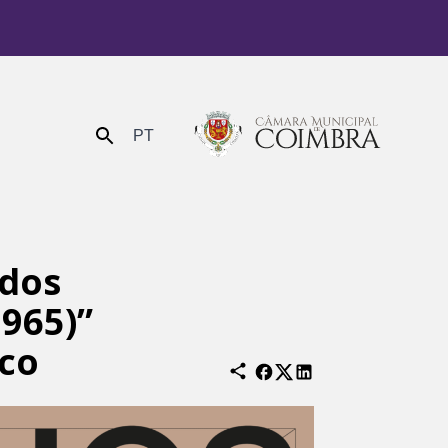
PT
Enviar
 dos
965)”
sco