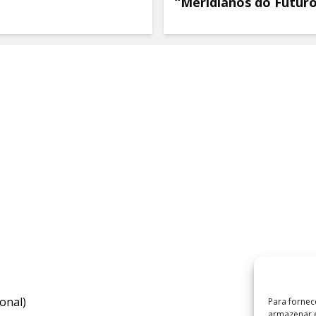
“Meridianos do Futur
onal)
Para fornec
armazenar e