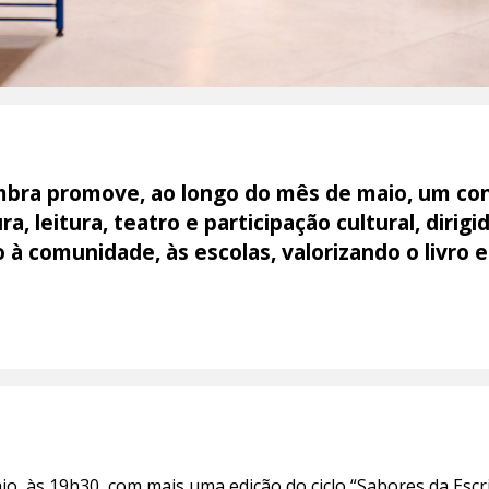
imbra promove, ao longo do mês de maio, um con
ra, leitura, teatro e participação cultural, dirig
à comunidade, às escolas, valorizando o livro e 
aio, às 19h30, com mais uma edição do ciclo “Sabores da Escr