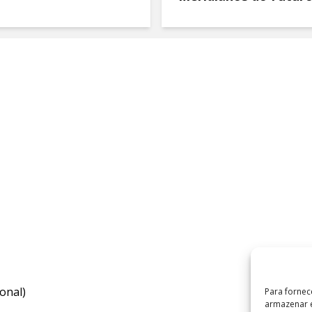
onal)
Para fornec
armazenar e