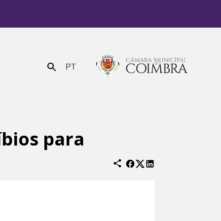
PT
Enviar
íbios para