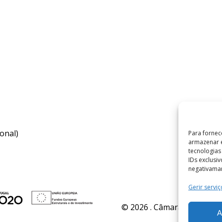
onal)
Para fornec
armazenar e
tecnologia
IDs exclusi
negativaman
Gerir serviç
© 2026 . Câmara Municipal 
A