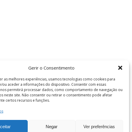
Gerir o Consentimento
er as melhores experiências, usamos tecnologias como cookies para
/ou aceder a informações do dispositivo. Consentir com essas
s nos permitirá processar dados, como comportamento de navegação ou
vos neste site. Não consentir ou retirar o consentimento pode afetar
te certos recursos e funções.
Termos e Condições
os
de Coimbra . Todos os direitos reservados.
ceitar
Negar
Ver preferências