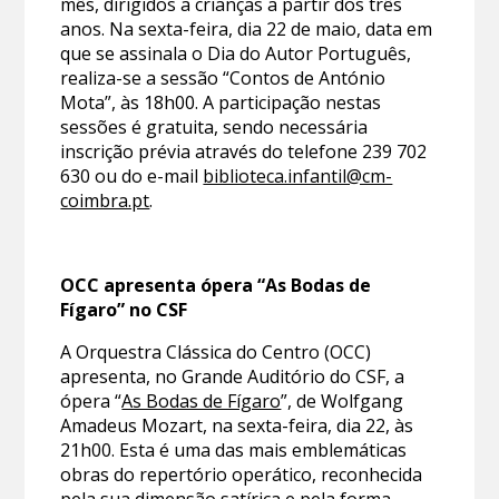
mês, dirigidos a crianças a partir dos três
anos. Na sexta-feira, dia 22 de maio, data em
que se assinala o Dia do Autor Português,
realiza-se a sessão “Contos de António
Mota”, às 18h00. A participação nestas
sessões é gratuita, sendo necessária
inscrição prévia através do telefone 239 702
630 ou do e-mail
biblioteca.infantil@cm-
coimbra.pt
.
OCC apresenta ópera “As Bodas de
Fígaro” no CSF
A Orquestra Clássica do Centro (OCC)
apresenta, no Grande Auditório do CSF, a
ópera “
As Bodas de Fígaro
”, de Wolfgang
Amadeus Mozart, na sexta-feira, dia 22, às
21h00. Esta é uma das mais emblemáticas
obras do repertório operático, reconhecida
pela sua dimensão satírica e pela forma