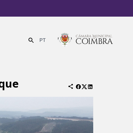
PT
Enviar
rque