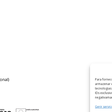
onal)
Para fornec
armazenar e
tecnologia
IDs exclusi
negativaman
Gerir serviç