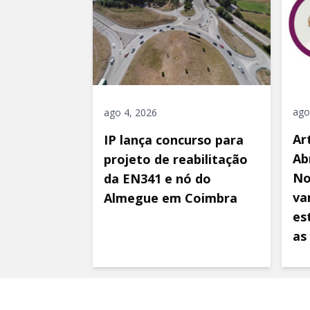
ago
ago 4, 2026
Ar
IP lança concurso para
Ab
projeto de reabilitação
No
da EN341 e nó do
va
Almegue em Coimbra
es
as