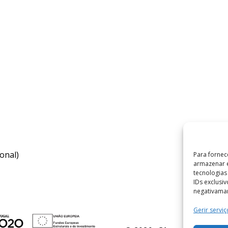
onal)
Para fornec
armazenar e
tecnologia
IDs exclusi
negativaman
Gerir serviç