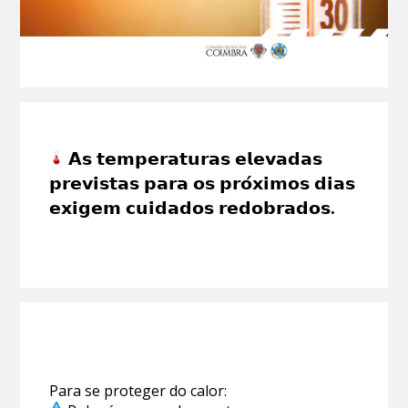
𝗔𝘀 𝘁𝗲𝗺𝗽𝗲𝗿𝗮𝘁𝘂𝗿𝗮𝘀 𝗲𝗹𝗲𝘃𝗮𝗱𝗮𝘀
𝗽𝗿𝗲𝘃𝗶𝘀𝘁𝗮𝘀 𝗽𝗮𝗿𝗮 𝗼𝘀 𝗽𝗿𝗼́𝘅𝗶𝗺𝗼𝘀 𝗱𝗶𝗮𝘀
𝗲𝘅𝗶𝗴𝗲𝗺 𝗰𝘂𝗶𝗱𝗮𝗱𝗼𝘀 𝗿𝗲𝗱𝗼𝗯𝗿𝗮𝗱𝗼𝘀.
Para se proteger do calor: