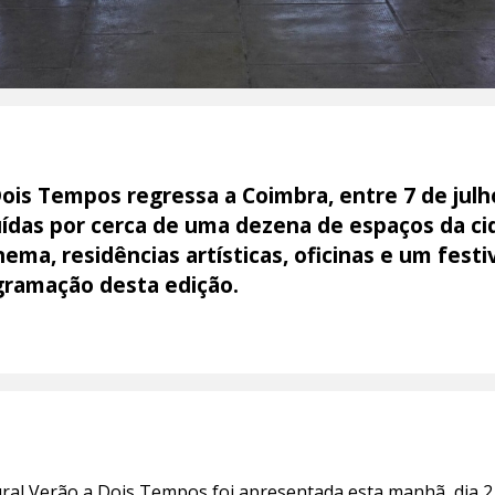
Dois Tempos regressa a Coimbra, entre 7 de jul
ibuídas por cerca de uma dezena de espaços da c
ema, residências artísticas, oficinas e um fest
gramação desta edição.
ral Verão a Dois Tempos foi apresentada esta manhã, dia 2 