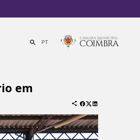
PT
Enviar
rio em