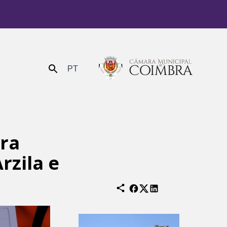
PT
Enviar
ra
rzila e