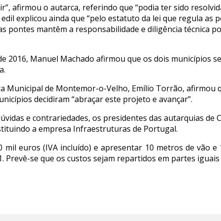
ir”, afirmou o autarca, referindo que “podia ter sido resol
 edil explicou ainda que “pelo estatuto da lei que regula as
 as pontes mantêm a responsabilidade e diligência técnica p
e 2016, Manuel Machado afirmou que os dois municípios s
a.
ra Municipal de Montemor-o-Velho, Emílio Torrão, afirmou 
unicípios decidiram “abraçar este projeto e avançar”.
 dúvidas e contrariedades, os presidentes das autarquias 
stituindo a empresa Infraestruturas de Portugal.
 mil euros (IVA incluído) e apresentar 10 metros de vão e
41. Prevê-se que os custos sejam repartidos em partes iguais