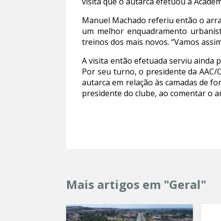
visita que o autarca efetuou à Academ
Manuel Machado referiu então o arra
um melhor enquadramento urbanístic
treinos dos mais novos. “Vamos assim
A visita então efetuada serviu ainda
Por seu turno, o presidente da AAC/
autarca em relação às camadas de for
presidente do clube, ao comentar o a
Mais artigos em "Geral"