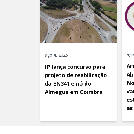
ago
ago 4, 2026
Ar
IP lança concurso para
Ab
projeto de reabilitação
No
da EN341 e nó do
va
Almegue em Coimbra
es
as