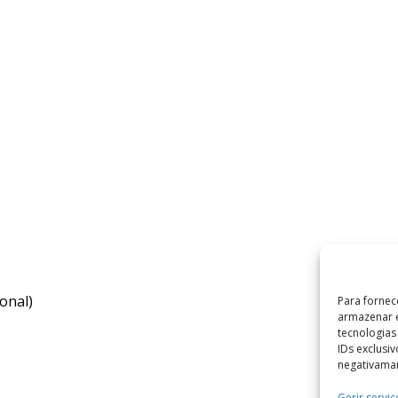
onal)
Para fornec
armazenar e
tecnologia
IDs exclusi
negativaman
Gerir serviç