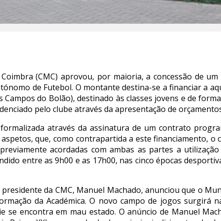
 Coimbra (CMC) aprovou, por maioria, a concessão de um 
nomo de Futebol. O montante destina-se a financiar a aqui
os Campos do Bolão), destinado às classes jovens e de form
evidenciado pelo clube através da apresentação de orçamentos
á formalizada através da assinatura de um contrato prog
aspetos, que, como contrapartida a este financiamento, o 
 previamente acordadas com ambas as partes a utilização
dido entre as 9h00 e as 17h00, nas cinco épocas desportiv
o presidente da CMC, Manuel Machado, anunciou que o Municí
 formação da Académica. O novo campo de jogos surgirá na
ície se encontra em mau estado. O anúncio de Manuel Mac