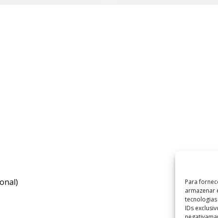
onal)
Para fornec
armazenar e
tecnologia
IDs exclusi
negativaman