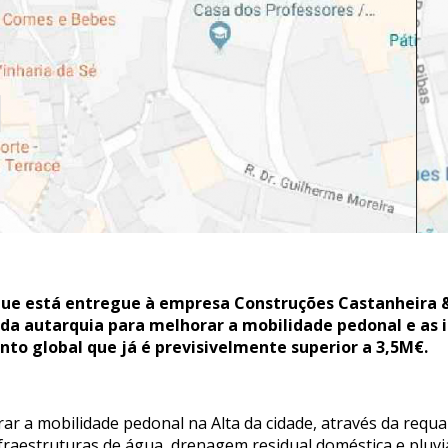
que está entregue à empresa Construções Castanheira & 
 da autarquia para melhorar a mobilidade pedonal e as 
nto global que já é previsivelmente superior a 3,5M€.
r a mobilidade pedonal na Alta da cidade, através da requal
raestruturas de água, drenagem residual doméstica e pluvial