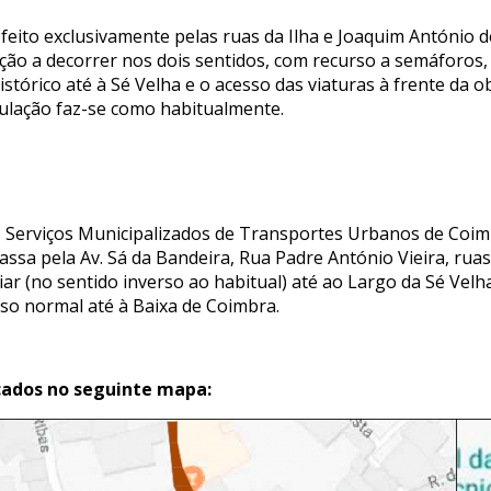
 feito exclusivamente pelas ruas da Ilha e Joaquim António 
lação a decorrer nos dois sentidos, com recurso a semáforo
Histórico até à Sé Velha e o acesso das viaturas à frente da 
culação faz-se como habitualmente.
dos Serviços Municipalizados de Transportes Urbanos de Co
assa pela Av. Sá da Bandeira, Rua Padre António Vieira, rua
r (no sentido inverso ao habitual) até ao Largo da Sé Velh
so normal até à Baixa de Coimbra.
icados no seguinte mapa: